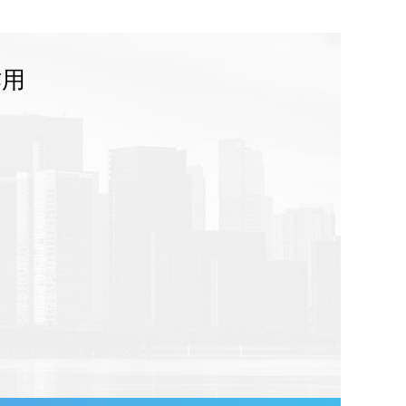
作用
；
系；